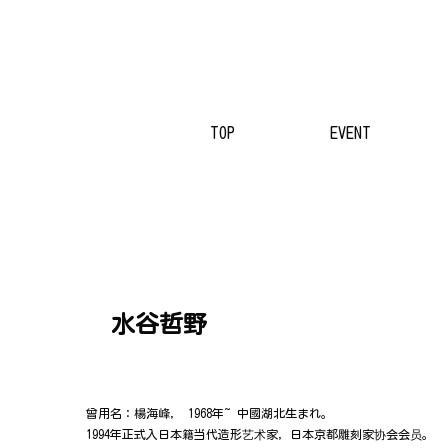
TOP
EVENT
水谷哲野
曾用名：楊海峰， 1968年~ 中國湖北生まれ。
1994年正式入日本籍当代造形艺术家，日本京都雕刻家协会会员。