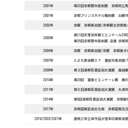
2001年
第33回京都野外彫刻展 京都府立
2001年
京都プリンスホテル雕刻展 出展
2002年
京展 京都美術館
/
京都展览京都美
第21回天理双年展ビエンナール200
2003年
第35回京都野外彫刻展 受賞 京都
2004年
京展 京都美術館
/
京展 京都美术
2007年
とよた美術展０７ 豊田市美術館
/
2008年
第２回湖都百景芸術大賞展 産経
2010年
第20回 富嶽ビエンナーレ展 静
2011年
第５回湖都百景芸術大賞展 大津
2014年
第8回湖都百景芸術大賞展 京都新
2017年
京都国際芸術文化祭 京都国際交
2019/2020/2021年
連続三年立体作品が堂本印象美術