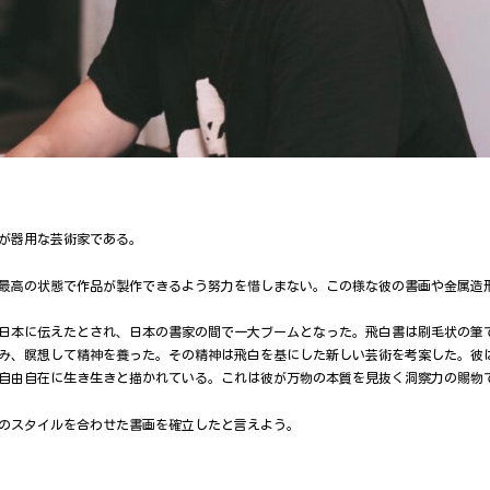
が器用な芸術家である。
最高の状態で作品が製作できるよう努力を惜しまない。この様な彼の書画や金属造
が日本に伝えたとされ、日本の書家の間で一大ブームとなった。飛白書は刷毛状の筆
み、瞑想して精神を養った。その精神は飛白を基にした新しい芸術を考案した。彼
自由自在に生き生きと描かれている。これは彼が万物の本質を見抜く洞察力の賜物
分のスタイルを合わせた書画を確立したと言えよう。