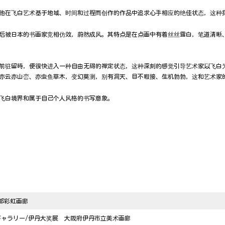
他在飞白艺术基于地域、时间和过程而创作的作品中追求心手相应的绝佳状态，这种
本。后被日本的书画家竞相仿效，蔚然成风。其特点是在点画中有着丝丝露白，笔道清
前驻留時，便很快进入一种自由无碍的禅定状态，这种深刻的感觉引导艺术家以飞白
亦云亦山峦、亦虫鱼草木，变幻莫测，别有洞天、目不暇接、生机勃勃，这和艺术家
飞白境界和属于自己个人风格的书写意象。
都彩虹画廊
ギャラリー
/
伊丹大奖展 大阪府伊丹市立美术画廊