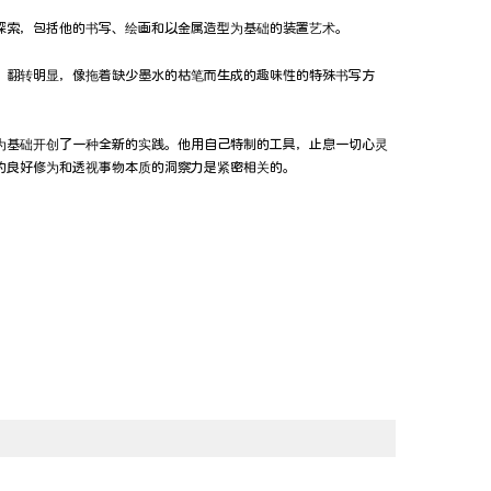
探索，包括他的书写、绘画和以金属造型为基础的装置艺术。
晰、翻转明显，像拖着缺少墨水的枯笔而生成的趣味性的特殊书写方
为基础开创了一种全新的实践。他用自己特制的工具，止息一切心灵
的良好修为和透视事物本质的洞察力是紧密相关的。