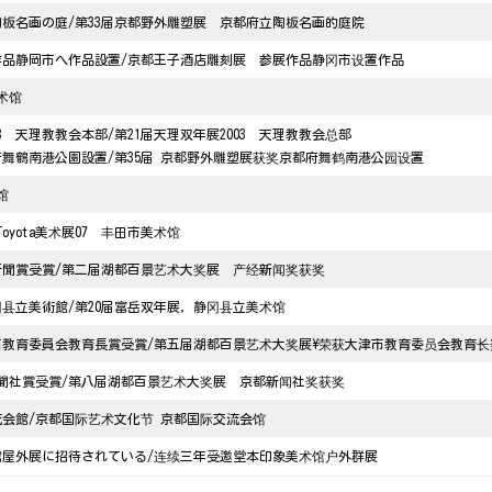
陶板名画の庭/
第33届京都野外雕塑展 京都府立陶板名画的庭院
作品静岡市へ作品設置
/
京都王子酒店雕刻展 参展作品静冈市设置作品
术馆
3 天理教教会本部/第21届天理双年展2003 天理教教会总部
府舞鶴南港公園設置
/
第35届 京都野外雕塑展获奖京都府舞鹤南港公园设置
馆
Toyota美术展07 丰田市美术馆
新聞賞受賞
/
第二届湖都百景艺术大奖展 产经新闻奖获奖
冈县立美術館
/
第20届富岳双年展，静冈县立美术馆
市教育委員会教育長賞受賞
/
第五届湖都百景艺术大奖展\荣获大津市教育委员会教育长
聞社賞受賞
/
第八届湖都百景艺术大奖展 京都新闻社奖获奖
流会館
/
京都国际艺术文化节 京都国际交流会馆
館屋外展に招待されている
/
连续三年受邀堂本印象美术馆户外群展