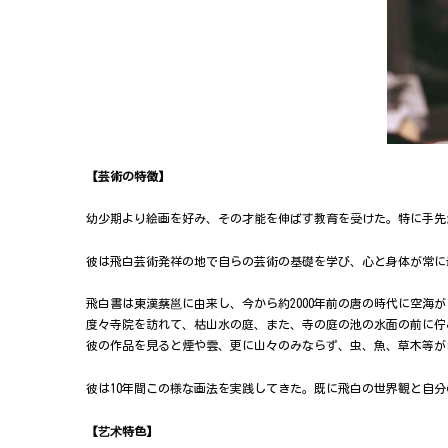
【芸術の特徴】
幼少期より絵画を好み、その才能を伸ばす教育を受けた。特に手先
彼は飛白芸術発祥の地で自らの芸術の基礎を学び、心と身体が常に
飛白書は東漢蔡邕に由来し、今から約2000年前の唐の時代に空海
度々寺院を訪れて、枯山水の庭、また、寺の庭の池の水面の前に佇
彼の作品を見ると煙や雲、更に山々のみならず、虫、魚、草木等が
彼は10年間この様な画法を実践してきた。既に飛白の世界観と自
【艺术特色】