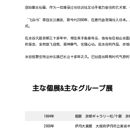
自幼喜欢绘画，作为一位接受过传统训练又动手能力极强的艺术家，
“飞白书”源自东汉蔡邕，距今约2000年，在唐代由空海传入日
式。
在水谷久居京都三十多年中，常往来于各座寺庙，他每每在枯山水面
的妄念，全然放飞自我，凝神静气，笔随心动。观水谷的作品，亦烟
水谷哲野坚持这种实践已长达十多年之久。已创造出具有时代气息的
主な個展&主なグループ展
1994年
個展 京都ギャラリー虹
/
个展 京
2000年
伊丹大賞展 大阪府伊丹市立美術