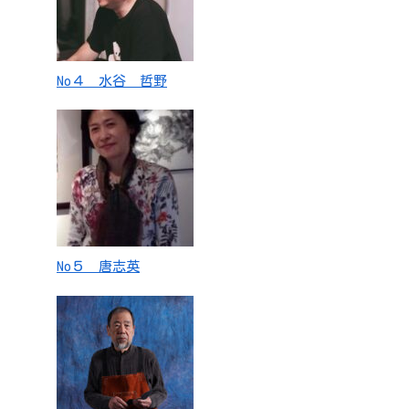
No４ 水谷 哲野
No５ 唐志英