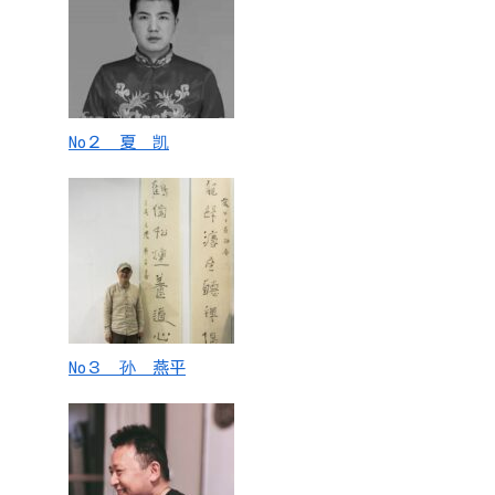
No２ 夏 凯
No３ 孙 燕平