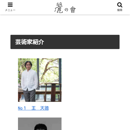
メニュー
検索
芸術家紹介
No１ 王 天徳