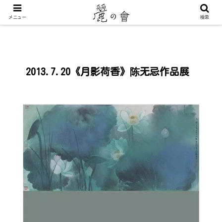
メニュー
検索
2013.7.20《月影荷香》陈无忌作品展