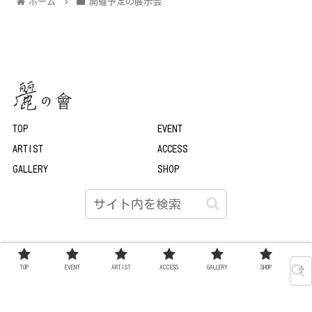
ホーム
開催予定の展示会
TOP
EVENT
ARTIST
ACCESS
GALLERY
SHOP
© 2022 麗の會.
TOP
EVENT
ARTIST
ACCESS
GALLERY
SHOP